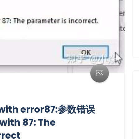
d with error87:参数错误
 with 87: The
rrect